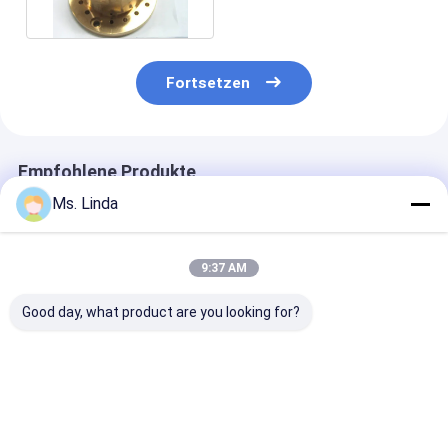
Fortsetzen
Empfohlene Produkte
Ms. Linda
9:37 AM
Good day, what product are you looking for?
M320-64C
125000 Rpm Vorder-
D1264 125000
Westwind-Luftlager
/ Hinterwindluftlager
Hochgeschwind
von PCB-Bohr- oder
Großlastkapazität
für PCB-Bohr
Routingspindeln
H501A
Bestpreis
Bestpreis
Bestprei