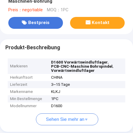
Maschinen-Bohrung
Preis：negotiable
MOQ：1PC
Bestpreis
Kontakt
Produkt-Beschreibung
,
D1600 Vorwärtswindluftlager
Markieren
,
PCB-CNC-Maschine Bohrspindel
Vorwärtswindluftlager
Herkunftsort
CHINA
Lieferzeit
3~15 Tage
Markenname
KLKJ
Min Bestellmenge
1PC
Modellnummer
D1600
Sehen Sie mehr an