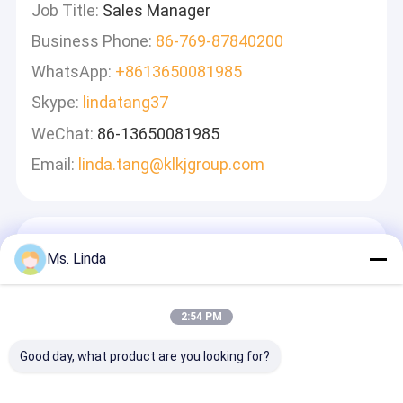
Job Title:
Sales Manager
Business Phone:
86-769-87840200
WhatsApp:
+8613650081985
Skype:
lindatang37
WeChat:
86-13650081985
Email:
linda.tang@klkjgroup.com
Hinterlass Eine Nachricht
Ms. Linda
Wir Werden Schnell Antworten
2:54 PM
Good day, what product are you looking for?