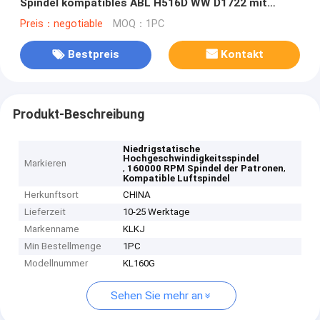
Spindel kompatibles ABL H516D WW D1722 mit
160000 U/min
Preis：negotiable
MOQ：1PC
Bestpreis
Kontakt
Produkt-Beschreibung
Niedrigstatische
Hochgeschwindigkeitsspindel
Markieren
,
,
160000 RPM Spindel der Patronen
Kompatible Luftspindel
Herkunftsort
CHINA
Lieferzeit
10-25 Werktage
Markenname
KLKJ
Min Bestellmenge
1PC
Modellnummer
KL160G
Sehen Sie mehr an