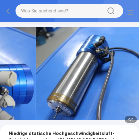
4
/
4
Niedrige statische Hochgeschwindigkeitsluft-