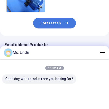
H516D WW D1722 mit 160000
U/min
Fortsetzen
Empfohlene Produkte
Ms. Linda
11:02 AM
Good day, what product are you looking for?
Westwind/GENAUE
Präzision elektrische
Patronen-
Hochgeschwindigkeitsdas
bohrende Spindel
Hochgeschwind
luft-Spindel-interne
PWBs mit 4-6 KOPF,
Spindel-Kugell
Reiben schießt in die
Ø6.35mm - 0.05mm
Spindel 20000
Höhe
- 160000 U/mi
Bestpreis
Bestpreis
Bestprei