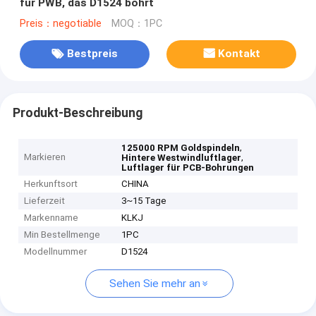
für PWB, das D1524 bohrt
Preis：negotiable
MOQ：1PC
Bestpreis
Kontakt
Produkt-Beschreibung
,
125000 RPM Goldspindeln
Markieren
,
Hintere Westwindluftlager
Luftlager für PCB-Bohrungen
Herkunftsort
CHINA
Lieferzeit
3~15 Tage
Markenname
KLKJ
Min Bestellmenge
1PC
Modellnummer
D1524
Sehen Sie mehr an