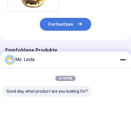
bohrt
Fortsetzen
Empfohlene Produkte
Ms. Linda
8:10 PM
Good day, what product are you looking for?
M320-64C
125000 Rpm Vorder-
D1264 125000
Westwind-Luftlager
/ Hinterwindluftlager
Hochgeschwind
von PCB-Bohr- oder
Großlastkapazität
für PCB-Bohr
Routingspindeln
H501A
Bestpreis
Bestpreis
Bestprei