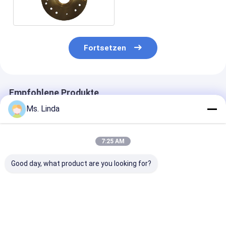
Fortsetzen
Empfohlene Produkte
Ms. Linda
7:25 AM
Good day, what product are you looking for?
M320-64C
125000 Rpm Vorder-
D1264 125000
Westwind-Luftlager
/ Hinterwindluftlager
Hochgeschwind
von PCB-Bohr- oder
Großlastkapazität
für PCB-Bohr
Routingspindeln
H501A
Bestpreis
Bestpreis
Bestprei