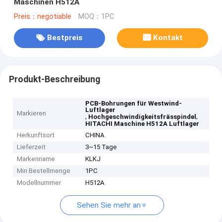
Maschinen H512A
Preis：negotiable
MOQ：1PC
Bestpreis
Kontakt
Produkt-Beschreibung
PCB-Bohrungen für Westwind-
Luftlager
Markieren
,
,
Hochgeschwindigkeitsfrässpindel
HITACHI Maschine H512A Luftlager
Herkunftsort
CHINA
Lieferzeit
3~15 Tage
Markenname
KLKJ
Min Bestellmenge
1PC
Modellnummer
H512A
Sehen Sie mehr an