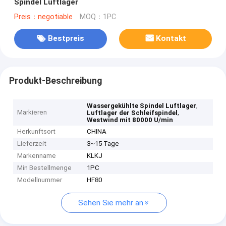
Spindel Luftlager
Preis：negotiable
MOQ：1PC
Bestpreis
Kontakt
Produkt-Beschreibung
,
Wassergekühlte Spindel Luftlager
Markieren
,
Luftlager der Schleifspindel
Westwind mit 80000 U/min
Herkunftsort
CHINA
Lieferzeit
3~15 Tage
Markenname
KLKJ
Min Bestellmenge
1PC
Modellnummer
HF80
Sehen Sie mehr an