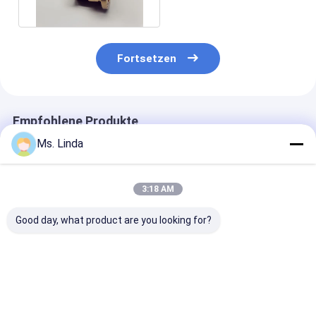
Luftlager
Fortsetzen
Empfohlene Produkte
Ms. Linda
3:18 AM
Good day, what product are you looking for?
M320-64C
125000 Rpm Vorder-
D1264 125000
Westwind-Luftlager
/ Hinterwindluftlager
Hochgeschwind
von PCB-Bohr- oder
Großlastkapazität
für PCB-Bohr
Routingspindeln
H501A
Bestpreis
Bestpreis
Bestprei