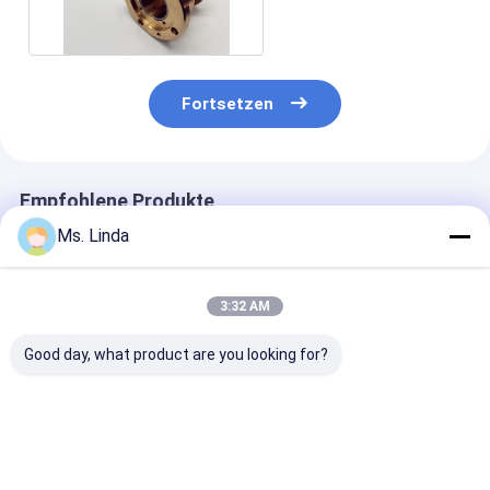
M320-64C
Fortsetzen
Empfohlene Produkte
Ms. Linda
3:32 AM
Good day, what product are you looking for?
M320-64C
125000 Rpm Vorder-
D1264 125000
Westwind-Luftlager
/ Hinterwindluftlager
Hochgeschwind
von PCB-Bohr- oder
Großlastkapazität
für PCB-Bohr
Routingspindeln
H501A
Bestpreis
Bestpreis
Bestprei