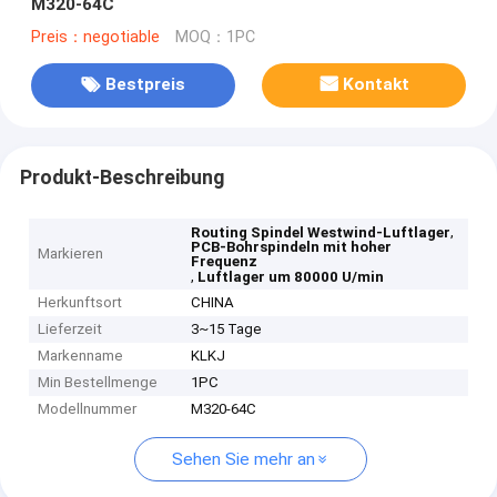
M320-64C
Preis：negotiable
MOQ：1PC
Bestpreis
Kontakt
Produkt-Beschreibung
,
Routing Spindel Westwind-Luftlager
PCB-Bohrspindeln mit hoher
Markieren
Frequenz
,
Luftlager um 80000 U/min
Herkunftsort
CHINA
Lieferzeit
3~15 Tage
Markenname
KLKJ
Min Bestellmenge
1PC
Modellnummer
M320-64C
Sehen Sie mehr an