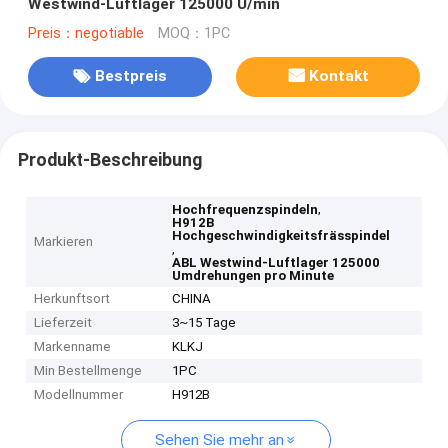
Westwind-Luftlager 125000 U/min
Preis：negotiable
MOQ：1PC
Bestpreis
Kontakt
Produkt-Beschreibung
,
Hochfrequenzspindeln
H912B
Hochgeschwindigkeitsfrässpindel
Markieren
,
ABL Westwind-Luftlager 125000
Umdrehungen pro Minute
Herkunftsort
CHINA
Lieferzeit
3~15 Tage
Markenname
KLKJ
Min Bestellmenge
1PC
Modellnummer
H912B
Sehen Sie mehr an