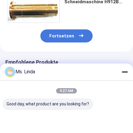
Schneidmaschine H912B
ABL Westwind-Luftlager
125000 U/min
Fortsetzen
Empfohlene Produkte
Ms. Linda
9:27 AM
Good day, what product are you looking for?
M320-64C
125000 Rpm Vorder-
D1264 125000
Westwind-Luftlager
/ Hinterwindluftlager
Hochgeschwind
von PCB-Bohr- oder
Großlastkapazität
für PCB-Bohr