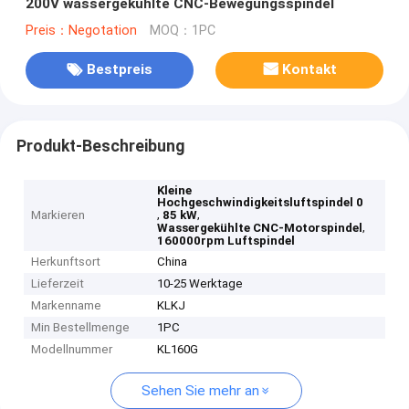
200V wassergekühlte CNC-Bewegungsspindel
Preis：Negotation
MOQ：1PC
Bestpreis
Kontakt
Produkt-Beschreibung
Kleine
Hochgeschwindigkeitsluftspindel 0
,
,
Markieren
85 kW
,
Wassergekühlte CNC-Motorspindel
160000rpm Luftspindel
Herkunftsort
China
Lieferzeit
10-25 Werktage
Markenname
KLKJ
Min Bestellmenge
1PC
Modellnummer
KL160G
Sehen Sie mehr an