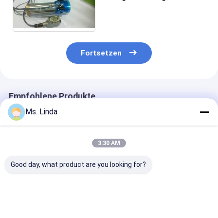
Spindel 0.85KW 200V
wassergekühlte CNC-
Bewegungsspindel
Fortsetzen
Empfohlene Produkte
Ms. Linda
3:30 AM
Good day, what product are you looking for?
Westwind/GENAUE
Präzision elektrische
Patronen-
Hochgeschwindigkeitsdas
bohrende Spindel
Hochgeschwind
luft-Spindel-interne
PWBs mit 4-6 KOPF,
Spindel-Kugell
Reiben schießt in die
Ø6.35mm - 0.05mm
Spindel 20000