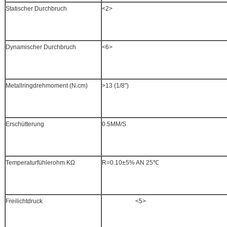
Statischer Durchbruch
<2>
Dynamischer Durchbruch
<6>
Metallringdrehmoment (N.cm)
>13 (1/8")
Erschütterung
0.5MM/S
Temperaturfühlerohm KΩ
R=0.10±5% AN 25℃
Freilichtdruck
<5>