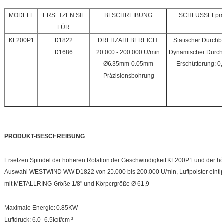
MODELL
ERSETZEN SIE
BESCHREIBUNG
SCHLÜSSELprä
FÜR
KL200P1
D1822
DREHZAHLBEREICH:
Statischer Durch
D1686
20.000 - 200.000 U/min
Dynamischer Durch
Ø6.35mm-0.05mm
Erschütterung: 
Präzisionsbohrung
PRODUKT-BESCHREIBUNG
Ersetzen Spindel der höheren Rotation der Geschwindigkeit KL200P1 und der hö
Auswahl WESTWIND WW D1822 von 20.000 bis 200.000 U/min, Luftpolster einti
mit METALLRING-Größe 1/8" und Körpergröße Ø 61,9
Maximale Energie: 0.85KW
Luftdruck: 6,0 -6.5kgf/cm ²