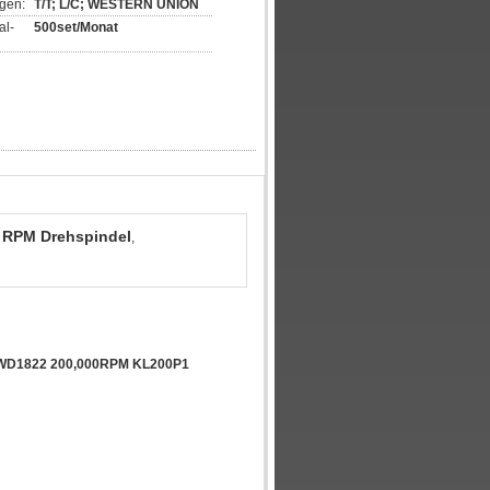
gen:
T/T; L/C; WESTERN UNION
al-
500set/Monat
 RPM Drehspindel
,
WWD1822 200,000RPM KL200P1