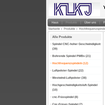
Haus
Produkte
Über uns
F
Startseite
Produkte
Hochfrequenzspind
Alle Produkte
Spindel CNC-hoher Geschwindigkeit
(39)
Bohrende Spindel PWBs
(21)
Hochfrequenzspindeln
(12)
Luftpolster-Spindel
(22)
Westwind-Luftpolster
(38)
Hochgeschwindigkeitsluft-Spindel
(10)
cnc-Frässpindel
(8)
Cnc-Fräser-Spindel
(7)