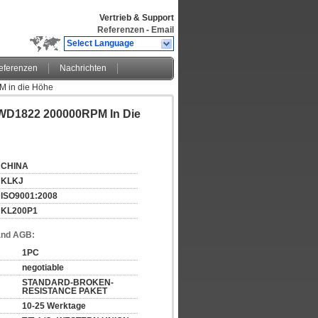
Vertrieb & Support
Referenzen
-
Email
Select Language
eferenzen
Nachrichten
 in die Höhe
WD1822 200000RPM In Die
CHINA
KLKJ
ISO9001:2008
KL200P1
and AGB:
1PC
negotiable
STANDARD-BROKEN-
RESISTANCE PAKET
10-25 Werktage