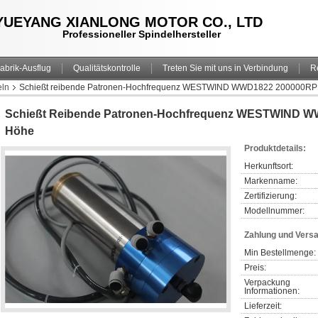
YUEYANG XIANLONG MOTOR CO., LTD
Professioneller Spindelhersteller
abrik-Ausflug
Qualitätskontrolle
Treten Sie mit uns in Verbindung
R
eln
Schießt reibende Patronen-Hochfrequenz WESTWIND WWD1822 200000RPM
Schießt Reibende Patronen-Hochfrequenz WESTWIND W
Höhe
Produktdetails:
Herkunftsort:
Markenname:
Zertifizierung:
Modellnummer:
Zahlung und Vers
Min Bestellmenge:
Preis:
Verpackung 
Informationen:
Lieferzeit: