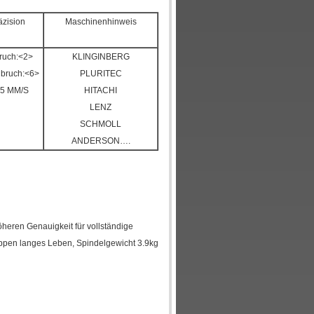
zision
Maschinenhinweis
bruch:<2>
KLINGINBERG
bruch:<6>
PLURITEC
0,5 MM/S
HITACHI
LENZ
SCHMOLL
ANDERSON….
heren Genauigkeit für vollständige
ppen langes Leben, Spindelgewicht 3.9kg