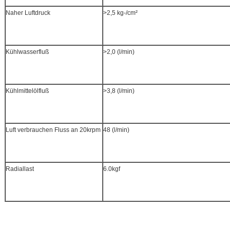
Naher Luftdruck
>2,5 kg-/cm²
Kühlwasserfluß
>2,0 (l/min)
Kühlmittelölfluß
>3,8 (l/min)
Luft verbrauchen Fluss an 20krpm
48 (l/min)
Radiallast
6.0kgf