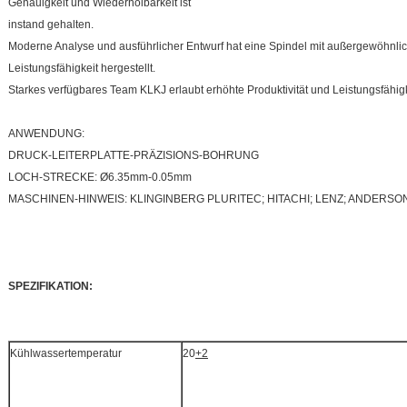
Genauigkeit und Wiederholbarkeit ist
instand gehalten.
Moderne Analyse und ausführlicher Entwurf hat eine Spindel mit außergewöhnlic
Leistungsfähigkeit hergestellt.
Starkes verfügbares Team KLKJ erlaubt erhöhte Produktivität und Leistungsfähig
ANWENDUNG:
DRUCK-LEITERPLATTE-PRÄZISIONS-BOHRUNG
LOCH-STRECKE: Ø6.35mm-0.05mm
MASCHINEN-HINWEIS: KLINGINBERG PLURITEC; HITACHI; LENZ; ANDERS
SPEZIFIKATION:
Kühlwassertemperatur
20
+2