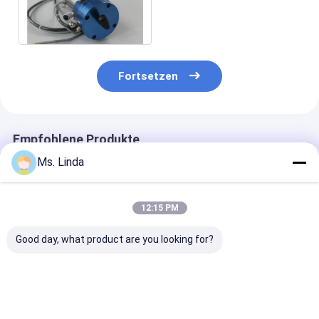
mit 4-6 KOPF, Ø6.35mm -
0.05mm
Fortsetzen
Empfohlene Produkte
Ms. Linda
12:15 PM
Good day, what product are you looking for?
Westwind/GENAUE
Patronen-
Hochfrequenzh
Hochgeschwindigkeitsdas
Hochgeschwindigkeitsluft-
der luft-850W 
luft-Spindel-interne
Spindel-Kugellager-
Spindel-60000
Reiben schießt in die
Spindel 20000 U/min