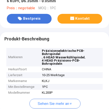
6 KOPF, Ø6.35mm - 0.05mm
Preis：negotiable
MOQ：1PC
Bestpreis
Kontakt
Produkt-Beschreibung
Präzisionselektrische PCB-
Bohrspindel
Markieren
,
,
6 HEAD Wasserkühlspindel
4 HEAD Präzisions-PCB-
Bohrspindeln
Herkunftsort
CHINA
Lieferzeit
10-25 Werktage
Markenname
KLKJ
Min Bestellmenge
1PC
Modellnummer
KL200P
Sehen Sie mehr an